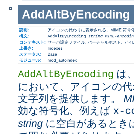
AddAltByEncoding
説明:
アイコンの代わりに表示される、MIME 符号
構文:
AddAltByEncoding
string
MIME-encodin
コンテキスト:
サーバ設定ファイル, バーチャルホスト, ディレクトリ
上書き:
Indexes
ステータス:
Base
モジュール:
mod_autoindex
は
AddAltByEncoding
において、アイコンの代
文字列を提供します。
M
効な符号化、例えば
x-c
string
に空白があるときは