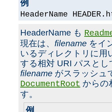
例
HeaderName HEADER.h
HeaderName も
Readm
現在は、
filename
をイ
いるディレクトリに用いら
する相対 URI パスと
filename
がスラッシュ
からの
DocumentRoot
す。
例