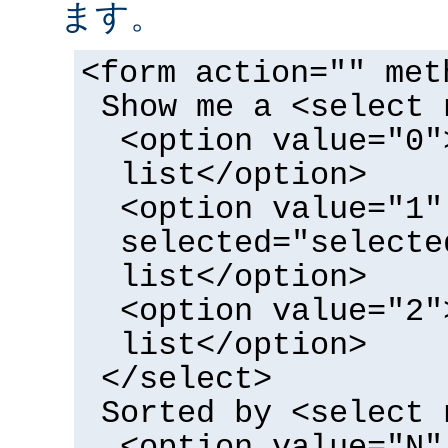
ます。
<form action="" met
Show me a <select 
<option value="0"
list</option>
<option value="1"
selected="selecte
list</option>
<option value="2"
list</option>
</select>
Sorted by <select 
<option value="N"