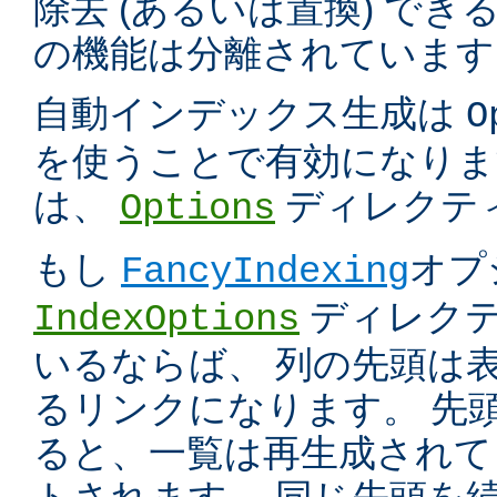
除去 (あるいは置換) で
の機能は分離されています
自動インデックス生成は
O
を使うことで有効になりま
は、
ディレクテ
Options
もし
オプ
FancyIndexing
ディレク
IndexOptions
いるならば、 列の先頭は
るリンクになります。 先
ると、一覧は再生成されて