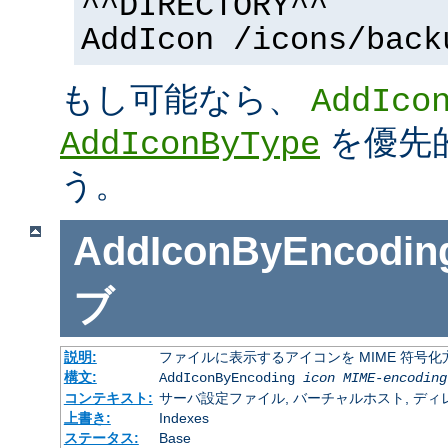
^^DIRECTORY^^
AddIcon /icons/back
もし可能なら、
AddIco
を優先
AddIconByType
う。
AddIconByEncodin
ブ
説明:
ファイルに表示するアイコンを MIME 符号
構文:
AddIconByEncoding
icon
MIME-encoding
コンテキスト:
サーバ設定ファイル, バーチャルホスト, ディレクトリ
上書き:
Indexes
ステータス:
Base