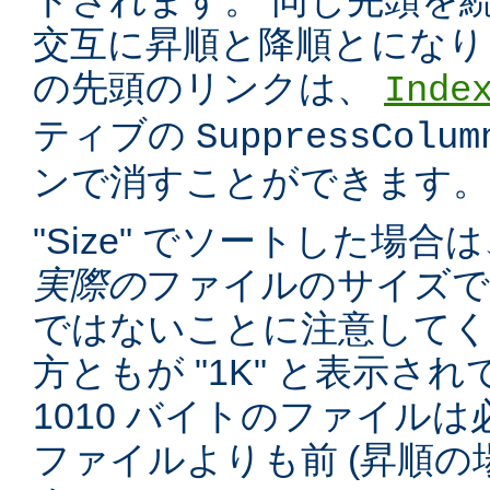
トされます。 同じ先頭を
交互に昇順と降順とになり
の先頭のリンクは、
Inde
ティブの
SuppressColum
ンで消すことができます。
"Size" でソートした場
実際の
ファイルのサイズで
ではないことに注意してくだ
方ともが "1K" と表示さ
1010 バイトのファイルは必
ファイルよりも前 (昇順の