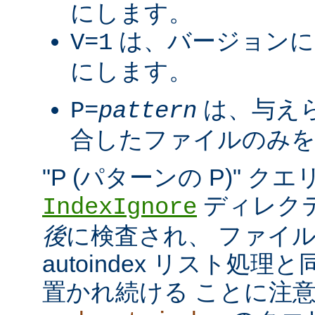
にします。
は、バージョンに
V=1
にします。
は、与え
P=
pattern
合したファイルのみを
"P (パターンの P)" 
ディレク
IndexIgnore
後
に検査され、 ファイ
autoindex リスト処
置かれ続ける ことに注