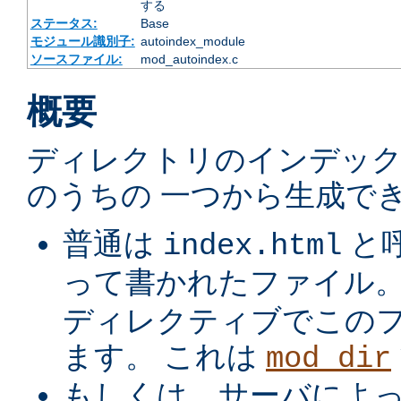
する
ステータス:
Base
モジュール識別子:
autoindex_module
ソースファイル:
mod_autoindex.c
概要
ディレクトリのインデック
のうちの 一つから生成でき
普通は
と
index.html
って書かれたファイル
ディレクティブでこの
ます。 これは
mod_dir
もしくは、サーバによ