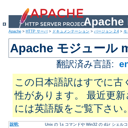
Apach
Apache
>
HTTP サーバ
>
ドキュメンテーション
>
バージョン 2.4
>
モ
Apache モジュール mo
翻訳済み言語:
e
この日本語訳はすでに古
性があります。 最近更
には英語版をご覧下さい
説明:
Unix の
コマンドや Win32 の
シェルコ
ls
dir