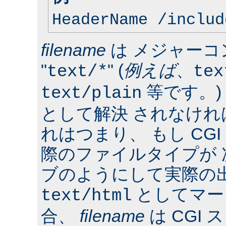
HeaderName /includ
filename
は メジャーコ
"
" (
例えば
、
text/*
tex
等です。)
text/plain
として解決 されなけ
れはつまり、 もし CG
際のファイルタイプが
ブのようにして実際の
としてマー
text/html
合、
filename
は CGI