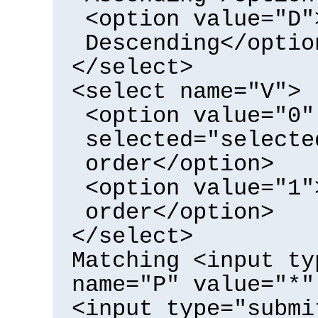
<option value="D"
Descending</optio
</select>
<select name="V">
<option value="0"
selected="selecte
order</option>
<option value="1"
order</option>
</select>
Matching <input ty
name="P" value="*"
<input type="submi