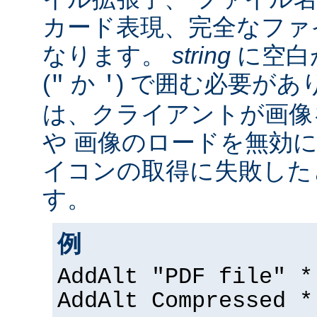
カード表現、完全なファ
なります。
string
に空白
(
か
) で囲む必要があ
"
'
は、クライアントが画像
や 画像のロードを無効に
イコンの取得に失敗した
す。
例
AddAlt "PDF file" *
AddAlt Compressed *