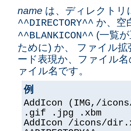
name
は、ディレクトリ
か、空
^^DIRECTORY^^
(一覧
^^BLANKICON^^
ために) か、 ファイル
ード表現か、ファイル名
ァイル名です。
例
AddIcon (IMG,/icons
.gif .jpg .xbm
AddIcon /icons/dir.