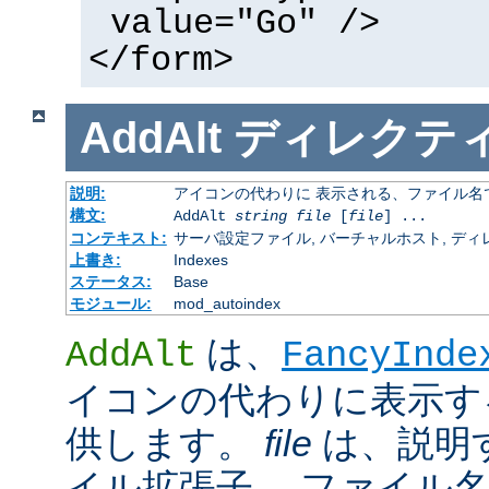
value="Go" />
</form>
AddAlt
ディレクテ
説明:
アイコンの代わりに 表示される、ファイル名
構文:
AddAlt
string
file
[
file
] ...
コンテキスト:
サーバ設定ファイル, バーチャルホスト, ディレクトリ
上書き:
Indexes
ステータス:
Base
モジュール:
mod_autoindex
は、
AddAlt
FancyInde
イコンの代わりに表示す
供します。
file
は、説明
イル拡張子、 ファイル