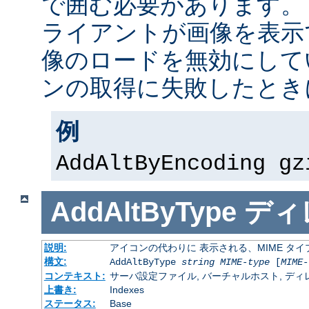
で囲む必要があります。
ライアントが画像を表示
像のロードを無効にして
ンの取得に失敗したとき
例
AddAltByEncoding gz
AddAltByType
ディ
説明:
アイコンの代わりに 表示される、MIME タ
構文:
AddAltByType
string
MIME-type
[
MIME-
コンテキスト:
サーバ設定ファイル, バーチャルホスト, ディレクトリ
上書き:
Indexes
ステータス:
Base