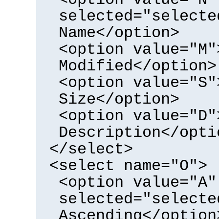
selected="selecte
Name</option>
<option value="M"
Modified</option>
<option value="S"
Size</option>
<option value="D"
Description</opti
</select>
<select name="O">
<option value="A"
selected="selecte
Ascending</option